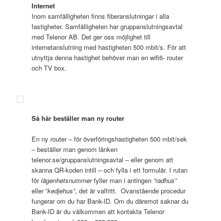
Internet
Inom samfälligheten finns fiberanslutningar i alla
fastigheter. Samfälligheten har gruppanslutningsavtal
med Telenor AB. Det ger oss möjlighet till
internetanslutning med hastigheten 500 mbit/s. För att
utnyttja denna hastighet behöver man en wifi6- router
och TV box.
Så här beställer man ny router
En ny router – för överföringshastigheten 500 mbit/sek
– beställer man genom länken
telenor.se/gruppanslutningsavtal – eller genom att
skanna QR-koden intill – och fylla i ett formulär. I rutan
för
lägenhetsnummer
fyller man i antingen
”radhus”
eller ”
kedjehus”
, det är valfritt. Ovanstående procedur
fungerar om du har Bank-ID. Om du däremot saknar du
Bank-ID är du välkommen att kontakta Telenor