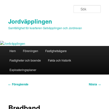
Hoppa
till
Sök
primärt
innehåll
Jordväpplingen
Samfällighet för kvarteren Getväpplingen och Jordrevan
Huvudmeny
Hem
Föreningen
Fastighetsägare
Fastigheter och boende
Fakta och historik
Exploateringsplaner
Inläggsnavigering
←
Föregående
Nästa
→
Bredband