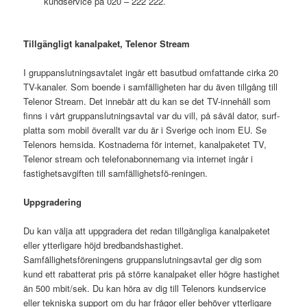
kundservice på 020 – 222 222.
Tillgängligt kanalpaket, Telenor Stream
I gruppanslutningsavtalet ingår ett basutbud omfattande cirka 20
TV-kanaler. Som boende i samfälligheten har du även tillgång till
Telenor Stream. Det innebär att du kan se det TV-innehåll som
finns i vårt gruppanslutningsavtal var du vill, på såväl dator, surf-
platta som mobil överallt var du är i Sverige och inom EU. Se
Telenors hemsida. Kostnaderna för internet, kanalpaketet TV,
Telenor stream och telefonabonnemang via internet ingår i
fastighetsavgiften till samfällighetsfö-reningen.
Uppgradering
Du kan välja att uppgradera det redan tillgängliga kanalpaketet
eller ytterligare höjd bredbandshastighet.
Samfällighetsföreningens gruppanslutningsavtal ger dig som
kund ett rabatterat pris på större kanalpaket eller högre hastighet
än 500 mbit/sek. Du kan höra av dig till Telenors kundservice
eller tekniska support om du har frågor eller behöver ytterligare